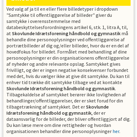
Ved valg af ja til en eller flere billedetyper i dropdown
"Samtykke til offentliggørelse af billeder" giver du
samtykke i overensstemmelse med
databeskyttelsesforordningens artikel 6, stk. 1, litra A, til,
at
Skovlunde Idrætsforening håndbold og gymnastik
må
behandle dine personoplysninger ved offentliggørelse af
portrætbilleder af dig og/eller billeder, hvor du er en del af
hovedfokus for billedet. Formålet med behandling af dine
personoplysninger er din organisationens offentliggørelse
af nyheder og andre relevante opslag. Samtykket gives
frivilligt, og der er ingen negative konsekvenser forbundet
med det, hvis du vælger ikke at give dit samtykke. Du kan til
enhver tid trække dit samtykke tilbage ved at kontakte
Skovlunde Idrætsforening håndbold og gymnastik
.
Tilbagekaldelse af samtykket berører ikke lovligheden af
behandlinger/offentliggørelser, der er sket forud for din
tilbagetrækning af samtykket. Det er
Skovlunde
Idrætsforening håndbold og gymnastik
, der er
dataansvarlig for de billeder, der bliver offentliggjort af dig.
Du kan læse mere om dine rettigheder og hvordan
organisationen behandler dine personoplysninger
her
.