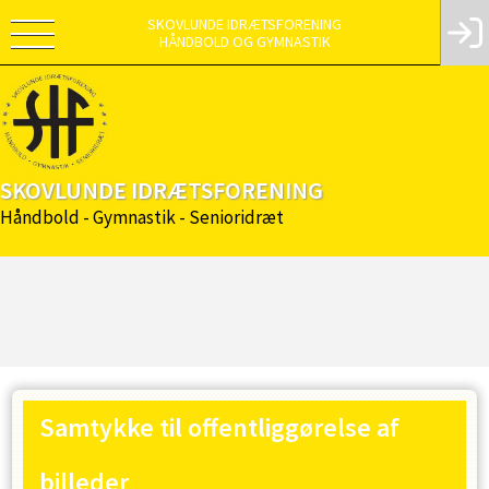
SKOVLUNDE IDRÆTSFORENING
HÅNDBOLD OG GYMNASTIK
SKOVLUNDE IDRÆTSFORENING
Håndbold - Gymnastik - Senioridræt
Samtykke til offentliggørelse af
billeder