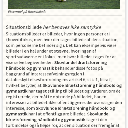
Eksempel på fokusbillede
Situationsbillede
her behøves ikke samtykke
Situationsbilleder er billeder, hvor ingen personer er i
(hoved)fokus, men hvor der tages billede af den situation,
som personerne befinder sig i. Det kan eksempelvis være
billeder i en hal under et stævne, hvor ingen af
sportsudøverne er i fokus, men hvor billedet tages for at
vise selve begivenheden.
Skovlunde Idrætsforening
håndbold og gymnastik
behandler disse fotos på
baggrund af interesseafvejningsreglen i
databeskyttelsesforordningens artikel 6, stk. 1, litra f,
hvilket betyder, at
Skovlunde Idrætsforening håndbold og
gymnastik
har taget stilling til billedet og vurderer, om de
registrerede, der måtte optræde på billedet, har en
interesse i at billedet ikke offentliggøres der overstiger den
interesse, som
Skovlunde Idrætsforening håndbold og
gymnastik
har i at offentliggøre billedet.
Skovlunde
Idrætsforening håndbold og gymnastik
tager i den
forbindelse også højde for, at den situation der fremgår af